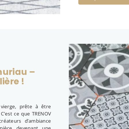
huriau –
ière !
ierge, prête à être
. C’est ce que TRENOV
créateurs d’ambiance
e pièce devenant une