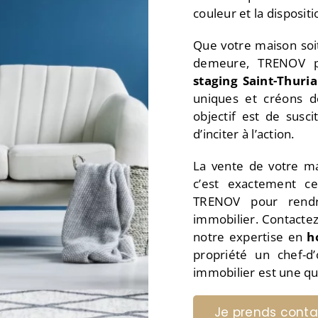
couleur et la disposi
Que votre maison soi
demeure, TRENOV 
staging
Saint-Thuri
uniques et créons d
objectif est de susci
d’inciter à l’action.
La vente de votre ma
c’est exactement c
TRENOV pour rendre
immobilier. Contacte
notre expertise en
h
propriété un chef-
immobilier est une que
Je prends conta