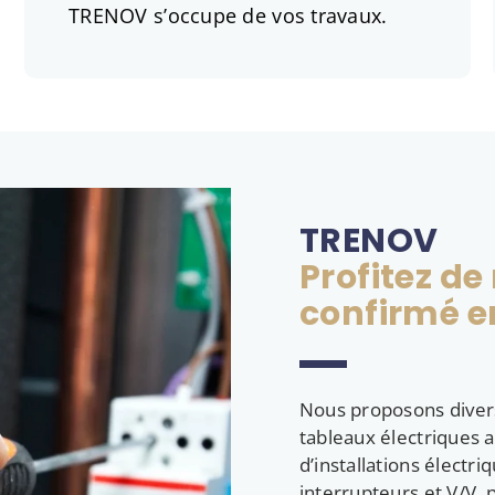
TRENOV s’occupe de vos travaux.
TRENOV
Profitez de
confirmé en
Nous proposons divers
tableaux électriques 
d’installations électri
interrupteurs et V/V, 