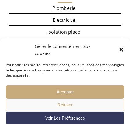
Plomberie
Electricité
Isolation placo
Menuiserie
Gérer le consentement aux
cookies
Cuisine
Pour offrir les meilleures expériences, nous utilisons des technologies
Carrelage – revêtement de sol
telles que les cookies pour stocker et/ou accéder aux informations
des appareils.
Peinture
Accepter
Refuser
T Renov
Voir Les Préférences
Mentions légales
Politique de confidentialité