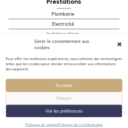
Prestations
Plomberie
Electricité
Isolation placo
Gérer le consentement aux
Menuiserie
cookies
Cuisine
Pour offrir les meilleures expériences, nous utilisons des technologies
Carrelage – revêtement de sol
telles que les cookies pour stocker et/ou accéder aux informations
des appareils.
Peinture
Accepter
Refuser
T Renov
Voir les préférences
Mentions légales
Politique de confidentialité
Politique de cookies
Politique de confidentialité
Plan de site